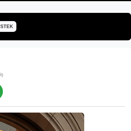
ESTEK
iş