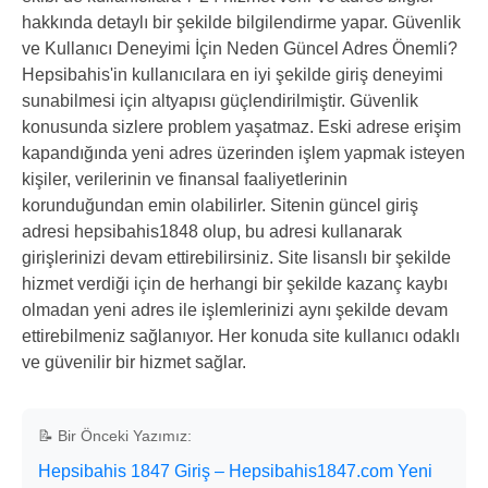
hakkında detaylı bir şekilde bilgilendirme yapar. Güvenlik
ve Kullanıcı Deneyimi İçin Neden Güncel Adres Önemli?
Hepsibahis'in kullanıcılara en iyi şekilde giriş deneyimi
sunabilmesi için altyapısı güçlendirilmiştir. Güvenlik
konusunda sizlere problem yaşatmaz. Eski adrese erişim
kapandığında yeni adres üzerinden işlem yapmak isteyen
kişiler, verilerinin ve finansal faaliyetlerinin
korunduğundan emin olabilirler. Sitenin güncel giriş
adresi hepsibahis1848 olup, bu adresi kullanarak
girişlerinizi devam ettirebilirsiniz. Site lisanslı bir şekilde
hizmet verdiği için de herhangi bir şekilde kazanç kaybı
olmadan yeni adres ile işlemlerinizi aynı şekilde devam
ettirebilmeniz sağlanıyor. Her konuda site kullanıcı odaklı
ve güvenilir bir hizmet sağlar.
📝 Bir Önceki Yazımız:
Hepsibahis 1847 Giriş – Hepsibahis1847.com Yeni