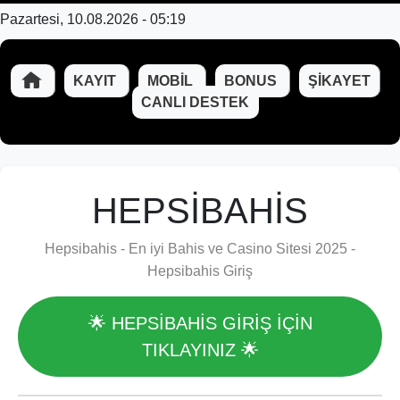
Pazartesi, 10.08.2026 - 05:19
KAYIT
MOBIL
BONUS
ŞIKAYET
CANLI DESTEK
HEPSIBAHIS
Hepsibahis - En iyi Bahis ve Casino Sitesi 2025 -
Hepsibahis Giriş
🌟 HEPSIBAHIS GİRİŞ İÇİN
TIKLAYINIZ 🌟