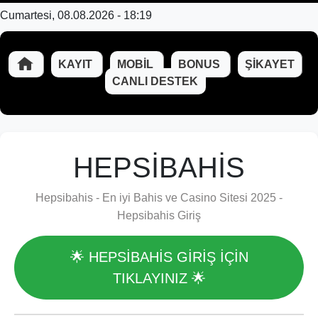
Cumartesi, 08.08.2026 - 18:19
KAYIT
MOBIL
BONUS
ŞIKAYET
CANLI DESTEK
HEPSIBAHIS
Hepsibahis - En iyi Bahis ve Casino Sitesi 2025 -
Hepsibahis Giriş
🌟 HEPSIBAHIS GİRİŞ İÇİN
TIKLAYINIZ 🌟