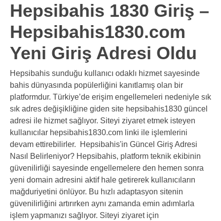
Hepsibahis 1830 Giriş –
Hepsibahis1830.com
Yeni Giriş Adresi Oldu
Hepsibahis sunduğu kullanıcı odaklı hizmet sayesinde
bahis dünyasında popülerliğini kanıtlamış olan bir
platformdur. Türkiye’de erişim engellemeleri nedeniyle sık
sık adres değişikliğine giden site hepsibahis1830 güncel
adresi ile hizmet sağlıyor. Siteyi ziyaret etmek isteyen
kullanıcılar hepsibahis1830.com linki ile işlemlerini
devam ettirebilirler. Hepsibahis'in Güncel Giriş Adresi
Nasıl Belirleniyor? Hepsibahis, platform teknik ekibinin
güvenilirliği sayesinde engellemelere den hemen sonra
yeni domain adresini aktif hale getirerek kullanıcıların
mağduriyetini önlüyor. Bu hızlı adaptasyon sitenin
güvenilirliğini artırırken aynı zamanda emin adımlarla
işlem yapmanızı sağlıyor. Siteyi ziyaret için