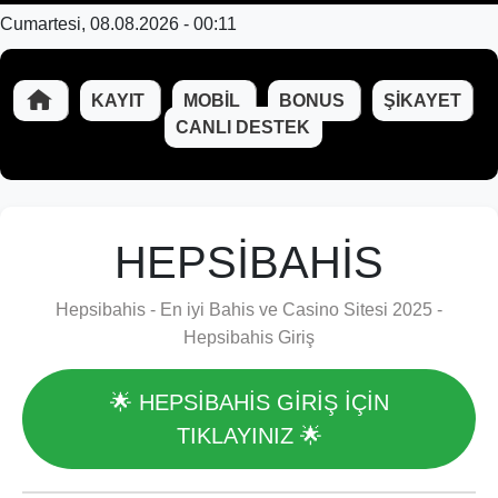
Cumartesi, 08.08.2026 - 00:11
KAYIT
MOBIL
BONUS
ŞIKAYET
CANLI DESTEK
HEPSIBAHIS
Hepsibahis - En iyi Bahis ve Casino Sitesi 2025 -
Hepsibahis Giriş
🌟 HEPSIBAHIS GİRİŞ İÇİN
TIKLAYINIZ 🌟