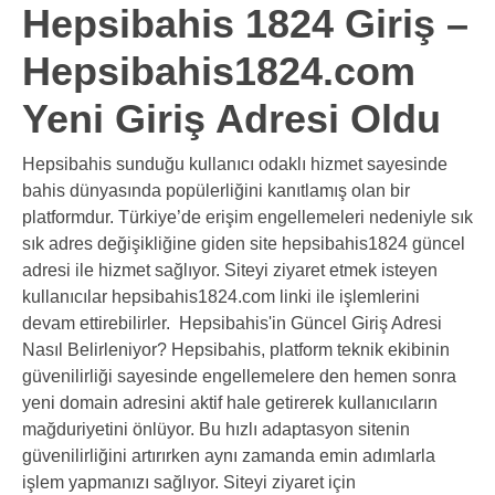
Hepsibahis 1824 Giriş –
Hepsibahis1824.com
Yeni Giriş Adresi Oldu
Hepsibahis sunduğu kullanıcı odaklı hizmet sayesinde
bahis dünyasında popülerliğini kanıtlamış olan bir
platformdur. Türkiye’de erişim engellemeleri nedeniyle sık
sık adres değişikliğine giden site hepsibahis1824 güncel
adresi ile hizmet sağlıyor. Siteyi ziyaret etmek isteyen
kullanıcılar hepsibahis1824.com linki ile işlemlerini
devam ettirebilirler. Hepsibahis'in Güncel Giriş Adresi
Nasıl Belirleniyor? Hepsibahis, platform teknik ekibinin
güvenilirliği sayesinde engellemelere den hemen sonra
yeni domain adresini aktif hale getirerek kullanıcıların
mağduriyetini önlüyor. Bu hızlı adaptasyon sitenin
güvenilirliğini artırırken aynı zamanda emin adımlarla
işlem yapmanızı sağlıyor. Siteyi ziyaret için