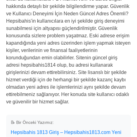
hakkında detaylı bir şekilde bilgilendirme yapar. Güvenlik
ve Kullanıcı Deneyimi İçin Neden Güncel Adres Önemli?
Hepsibahis'in kullanıcılara en iyi şekilde giriş deneyimi
sunabilmesi için altyapısı güçlendirilmiştir. Güvenlik
konusunda sizlere problem yaşatmaz. Eski adrese erişim
kapandığında yeni adres üzerinden işlem yapmak isteyen
kişiler, verilerinin ve finansal faaliyetlerinin
korunduğundan emin olabilirler. Sitenin güncel giriş
adresi hepsibahis1814 olup, bu adresi kullanarak
girişlerinizi devam ettirebilirsiniz. Site lisanslı bir şekilde
hizmet verdiği için de herhangi bir şekilde kazanç kaybı
olmadan yeni adres ile işlemlerinizi aynı şekilde devam
ettirebilmeniz sağlanıyor. Her konuda site kullanıcı odaklı
ve güvenilir bir hizmet sağlar.
📝 Bir Önceki Yazımız:
Hepsibahis 1813 Giriş – Hepsibahis1813.com Yeni