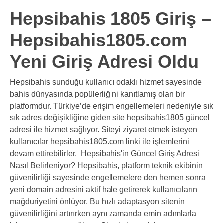
Hepsibahis 1805 Giriş –
Hepsibahis1805.com
Yeni Giriş Adresi Oldu
Hepsibahis sunduğu kullanıcı odaklı hizmet sayesinde
bahis dünyasında popülerliğini kanıtlamış olan bir
platformdur. Türkiye’de erişim engellemeleri nedeniyle sık
sık adres değişikliğine giden site hepsibahis1805 güncel
adresi ile hizmet sağlıyor. Siteyi ziyaret etmek isteyen
kullanıcılar hepsibahis1805.com linki ile işlemlerini
devam ettirebilirler. Hepsibahis'in Güncel Giriş Adresi
Nasıl Belirleniyor? Hepsibahis, platform teknik ekibinin
güvenilirliği sayesinde engellemelere den hemen sonra
yeni domain adresini aktif hale getirerek kullanıcıların
mağduriyetini önlüyor. Bu hızlı adaptasyon sitenin
güvenilirliğini artırırken aynı zamanda emin adımlarla