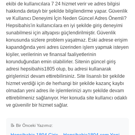
ekibi de kullanıcılara 7 24 hizmet verir ve adres bilgisi
hakkında detaylı bir şekilde bilgilendirme yapar. Güvenlik
ve Kullanıcı Deneyimi İçin Neden Güncel Adres Önemli?
Hepsibahis'in kullanıcılara en iyi şekilde giriş deneyimi
sunabilmesi için altyapısı güçlendirilmiştir. Güvenlik
konusunda sizlere problem yaşatmaz. Eski adrese erişim
kapandığında yeni adres üzerinden işlem yapmak isteyen
kişiler, verilerinin ve finansal faaliyetlerinin
korunduğundan emin olabilirler. Sitenin güncel giriş
adresi hepsibahis1805 olup, bu adresi kullanarak
girişlerinizi devam ettirebilirsiniz. Site lisanslı bir şekilde
hizmet verdiği için de herhangi bir şekilde kazanç kaybı
olmadan yeni adres ile işlemlerinizi aynı şekilde devam
ettirebilmeniz sağlanıyor. Her konuda site kullanıcı odaklı
ve güvenilir bir hizmet sağlar.
📝 Bir Önceki Yazımız: